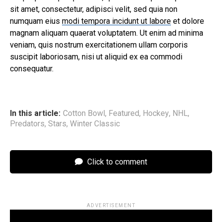
sit amet, consectetur, adipisci velit, sed quia non
numquam eius
modi tempora incidunt ut labore
et dolore
magnam aliquam quaerat voluptatem. Ut enim ad minima
veniam, quis nostrum exercitationem ullam corporis
suscipit laboriosam, nisi ut aliquid ex ea commodi
consequatur.
In this article:
Cotton Bowl
,
Featured
,
Hockey
,
NHL
,
Predators
,
Stars
,
Winter Classic
Click to comment
ADVERTISEMENT