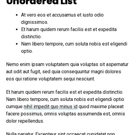
Unordered List
At vero eos et accusamus et iusto odio
dignissimos.
Et harum quidem rerum facilis est et expedita
distinctio.
Nam libero tempore, cum soluta nobis est eligendi
optio.
Nemo enim ipsam voluptatem quia voluptas sit aspernatur
aut odit aut fugit, sed quia consequuntur magni dolores
eos qui ratione voluptatem sequi nesciunt.
Et harum quidem rerum facilis est et expedita distinctio.
Nam libero tempore, cum soluta nobis est eligendi optio
cumque
nihil impedit quo minus id
quod maxime placeat
facere possimus, omnis voluptas assumenda est, omnis
dolor repellendus.
Nulla pariatur. Excepteur sint occaecat cupidatat non