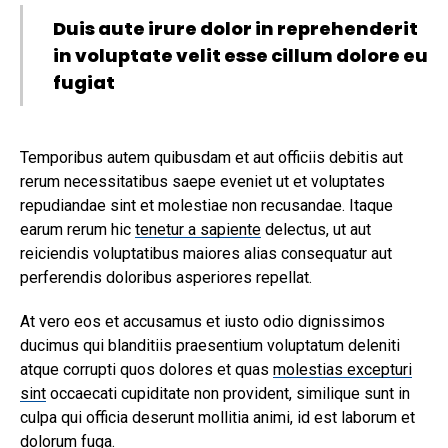
Duis aute irure dolor in reprehenderit
in voluptate velit esse cillum dolore eu
fugiat
Temporibus autem quibusdam et aut officiis debitis aut
rerum necessitatibus saepe eveniet ut et voluptates
repudiandae sint et molestiae non recusandae. Itaque
earum rerum hic
tenetur a sapiente
delectus, ut aut
reiciendis voluptatibus maiores alias consequatur aut
perferendis doloribus asperiores repellat.
At vero eos et accusamus et iusto odio dignissimos
ducimus qui blanditiis praesentium voluptatum deleniti
atque corrupti quos dolores et quas
molestias excepturi
sint
occaecati cupiditate non provident, similique sunt in
culpa qui officia deserunt mollitia animi, id est laborum et
dolorum fuga.