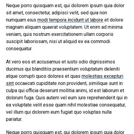
Neque porro quisquam est, qui dolorem ipsum quia dolor
sit amet, consectetur, adipisci velit, sed quia non
numquam eius
modi tempora incidunt ut labore
et dolore
magnam aliquam quaerat voluptatem. Ut enim ad minima
veniam, quis nostrum exercitationem ullam corporis
suscipit laboriosam, nisi ut aliquid ex ea commodi
consequatur.
At vero eos et accusamus et iusto odio dignissimos
ducimus qui blanditiis praesentium voluptatum deleniti
atque corrupti quos dolores et quas
molestias excepturi
sint
occaecati cupiditate non provident, similique sunt in
culpa qui officia deserunt mollitia animi, id est laborum et
dolorum fuga. Quis autem vel eum iure reprehenderit qui in
ea voluptate velit esse quam nihil molestiae consequatur,
vel illum qui dolorem eum fugiat quo voluptas nulla
pariatur.
Neque porro quisquam est, qui dolorem ipsum quia dolor