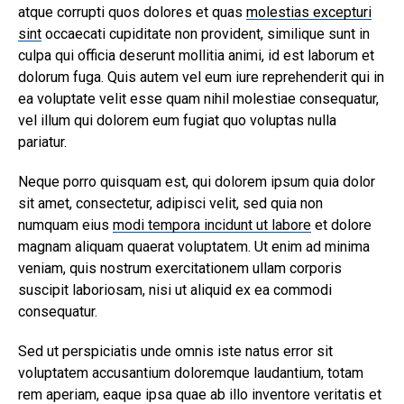
atque corrupti quos dolores et quas
molestias excepturi
sint
occaecati cupiditate non provident, similique sunt in
culpa qui officia deserunt mollitia animi, id est laborum et
dolorum fuga. Quis autem vel eum iure reprehenderit qui in
ea voluptate velit esse quam nihil molestiae consequatur,
vel illum qui dolorem eum fugiat quo voluptas nulla
pariatur.
Neque porro quisquam est, qui dolorem ipsum quia dolor
sit amet, consectetur, adipisci velit, sed quia non
numquam eius
modi tempora incidunt ut labore
et dolore
magnam aliquam quaerat voluptatem. Ut enim ad minima
veniam, quis nostrum exercitationem ullam corporis
suscipit laboriosam, nisi ut aliquid ex ea commodi
consequatur.
Sed ut perspiciatis unde omnis iste natus error sit
voluptatem accusantium doloremque laudantium, totam
rem aperiam, eaque ipsa quae ab illo inventore veritatis et