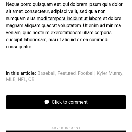
Neque porro quisquam est, qui dolorem ipsum quia dolor
sit amet, consectetur, adipisci velit, sed quia non
numquam eius
modi tempora incidunt ut labore
et dolore
magnam aliquam quaerat voluptatem. Ut enim ad minima
veniam, quis nostrum exercitationem ullam corporis
suscipit laboriosam, nisi ut aliquid ex ea commodi
consequatur.
In this article:
Baseball
,
Featured
,
Football
,
Kyler Murray
,
MLB
,
NFL
,
QB
Click to comment
ADVERTISEMENT