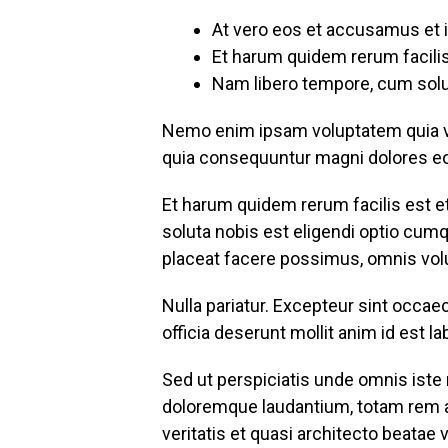
At vero eos et accusamus et 
Et harum quidem rerum facilis 
Nam libero tempore, cum solut
Nemo enim ipsam voluptatem quia vol
quia consequuntur magni dolores eo
Et harum quidem rerum facilis est e
soluta nobis est eligendi optio cu
placeat facere possimus, omnis vol
Nulla pariatur. Excepteur sint occaec
officia deserunt mollit anim id est l
Sed ut perspiciatis unde omnis iste
doloremque laudantium, totam rem ap
veritatis et quasi architecto beatae 