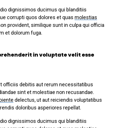
dio dignissimos ducimus qui blanditiis
ue corrupti quos dolores et quas
molestias
n provident, similique sunt in culpa qui officia
rum et dolorum fuga.
eprehenderit in voluptate velit esse
fficiis debitis aut rerum necessitatibus
diandae sint et molestiae non recusandae.
piente
delectus, ut aut reiciendis voluptatibus
endis doloribus asperiores repellat.
dio dignissimos ducimus qui blanditiis