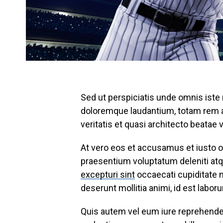
Sed ut perspiciatis unde omnis iste
doloremque laudantium, totam rem ap
veritatis et quasi architecto beatae 
At vero eos et accusamus et iusto o
praesentium voluptatum deleniti atq
excepturi sint
occaecati cupiditate no
deserunt mollitia animi, id est labo
Quis autem vel eum iure reprehenderi