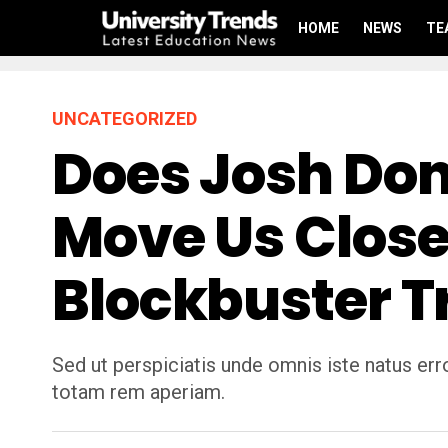
HOME
NEWS
TE
UNCATEGORIZED
Does Josh Don
Move Us Close
Blockbuster T
Sed ut perspiciatis unde omnis iste natus e
totam rem aperiam.