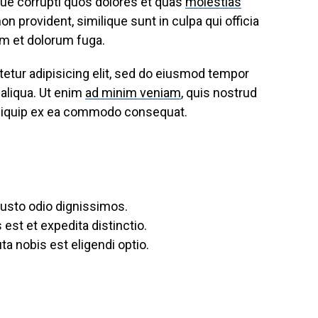
ue corrupti quos dolores et quas
molestias
n provident, similique sunt in culpa qui officia
rum et dolorum fuga.
etur adipisicing elit, sed do eiusmod tempor
 aliqua. Ut enim
ad minim veniam
, quis nostrud
t aliquip ex ea commodo consequat.
iusto odio dignissimos.
est et expedita distinctio.
a nobis est eligendi optio.