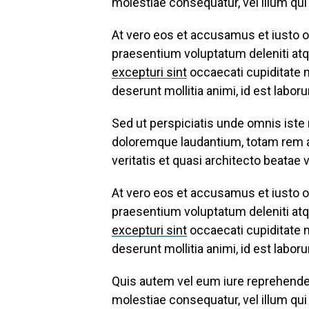
molestiae consequatur, vel illum qui
At vero eos et accusamus et iusto o
praesentium voluptatum deleniti atq
excepturi sint
occaecati cupiditate no
deserunt mollitia animi, id est labo
Sed ut perspiciatis unde omnis iste
doloremque laudantium, totam rem ap
veritatis et quasi architecto beatae 
At vero eos et accusamus et iusto o
praesentium voluptatum deleniti atq
excepturi sint
occaecati cupiditate no
deserunt mollitia animi, id est labo
Quis autem vel eum iure reprehenderi
molestiae consequatur, vel illum qui