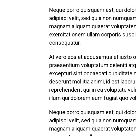
Neque porro quisquam est, qui dolor
adipisci velit, sed quia non numqua
magnam aliquam quaerat voluptatem
exercitationem ullam corporis suscip
consequatur.
At vero eos et accusamus et iusto o
praesentium voluptatum deleniti atq
excepturi sint
occaecati cupiditate no
deserunt mollitia animi, id est labo
reprehenderit qui in ea voluptate ve
illum qui dolorem eum fugiat quo volu
Neque porro quisquam est, qui dolor
adipisci velit, sed quia non numqua
magnam aliquam quaerat voluptatem