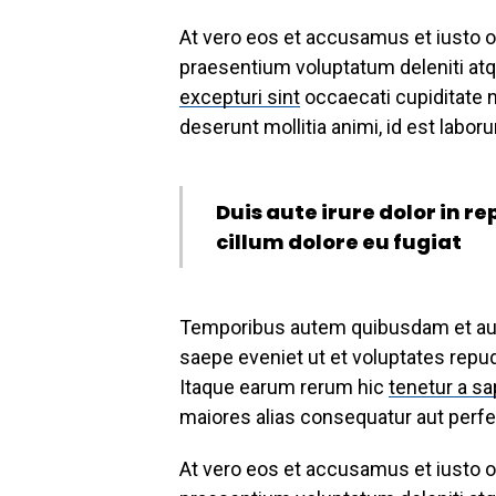
At vero eos et accusamus et iusto o
praesentium voluptatum deleniti atq
excepturi sint
occaecati cupiditate no
deserunt mollitia animi, id est labo
Duis aute irure dolor in r
cillum dolore eu fugiat
Temporibus autem quibusdam et aut o
saepe eveniet ut et voluptates repu
Itaque earum rerum hic
tenetur a sa
maiores alias consequatur aut perfer
At vero eos et accusamus et iusto o