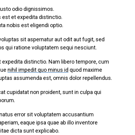
iusto odio dignissimos.
est et expedita distinctio.
a nobis est eligendi optio.
uptas sit aspernatur aut odit aut fugit, sed
s qui ratione voluptatem sequi nesciunt.
t expedita distinctio. Nam libero tempore, cum
mque
nihil impedit quo minus id
quod maxime
uptas assumenda est, omnis dolor repellendus.
at cupidatat non proident, sunt in culpa qui
aborum.
 natus error sit voluptatem accusantium
eriam, eaque ipsa quae ab illo inventore
vitae dicta sunt explicabo.