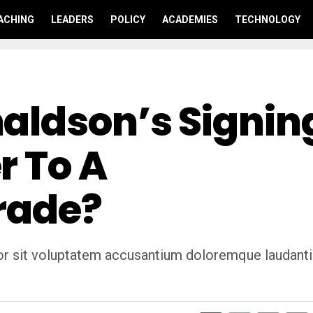
ACHING
LEADERS
POLICY
ACADEMIES
TECHNOLOGY
aldson’s Signin
r To A
rade?
rror sit voluptatem accusantium doloremque laudant