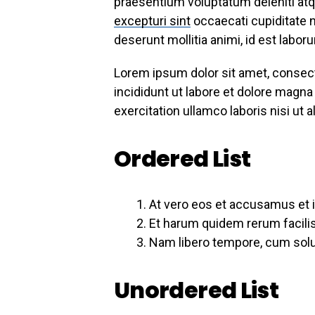
praesentium voluptatum deleniti atq
excepturi sint
occaecati cupiditate no
deserunt mollitia animi, id est labo
Lorem ipsum dolor sit amet, consect
incididunt ut labore et dolore magna
exercitation ullamco laboris nisi u
Ordered List
At vero eos et accusamus et 
Et harum quidem rerum facilis 
Nam libero tempore, cum solut
Unordered List