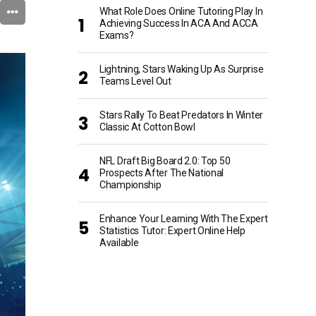
What Role Does Online Tutoring Play In
Achieving Success In ACA And ACCA
Exams?
Lightning, Stars Waking Up As Surprise
Teams Level Out
Stars Rally To Beat Predators In Winter
Classic At Cotton Bowl
NFL Draft Big Board 2.0: Top 50
Prospects After The National
Championship
Enhance Your Learning With The Expert
Statistics Tutor: Expert Online Help
Available